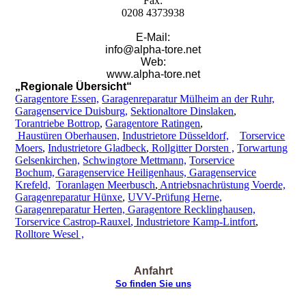
Fax:
0208 4373938
E-Mail:
info@alpha-tore.net
Web:
www.alpha-tore.net
„Regionale Übersicht“
Garagentore Essen,
Garagenreparatur Mülheim an der Ruhr,
Garagenservice Duisburg,
Sektionaltore Dinslaken
,
Torantriebe Bottrop
,
Garagentore Ratingen
,
Haustüren
Oberhausen,
Industrietore Düsseldorf,
Torservice
Moers
,
Industrietore Gladbeck
,
Rollgitter Dorsten ,
Torwartung
Gelsenkirchen,
Schwingtore Mettmann,
Torservice
Bochum,
Garagenservice Heiligenhaus,
Garagenservice
Krefeld,
Toranlagen Meerbusch
,
Antriebsnachrüstung Voerde,
Garagenreparatur Hünxe
,
UVV-Prüfung Herne,
Garagenreparatur Herten,
Garagentore Recklinghausen,
Torservice Castrop-Rauxel
, Industrietore Kamp-Lintfort
,
Rolltore Wesel ,
Anfahrt
So finden Sie uns